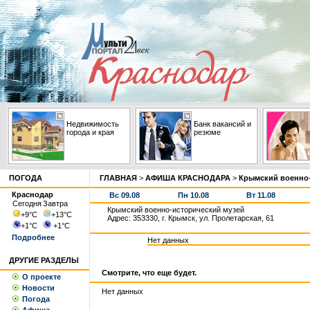
Недвижимость
Банк вакансий и
города и края
резюме
ПОГОДА
ГЛАВНАЯ
>
АФИША КРАСНОДАРА
>
Крымский военно-
Краснодар
Вс 09.08
Пн 10.08
Вт 11.08
Сегодня
Завтра
Крымский военно-исторический музей
+9
°С
+13
°С
Адрес: 353330, г. Крымск, ул. Пролетарская, 61
+1
°С
+1
°С
Подробнее
Нет данных
ДРУГИЕ РАЗДЕЛЫ
Смотрите, что еще будет.
О проекте
Новости
Нет данных
Погода