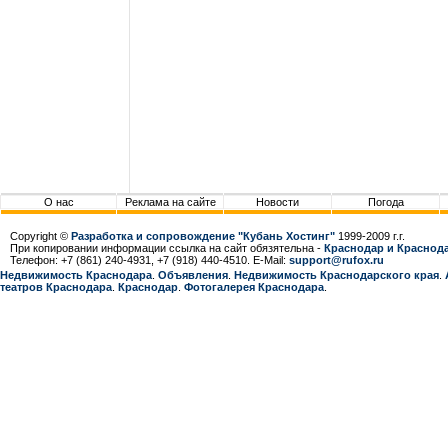
О нас
Реклама на сайте
Новости
Погода
Copyright ©
Разработка и сопровождение "Кубань Хостинг"
1999-2009 г.г.
При копировании информации ссылка на сайт обязятельна -
Краснодар и Краснода
Телефон: +7 (861) 240-4931, +7 (918) 440-4510. E-Mail:
support@rufox.ru
Недвижимость Краснодара
.
Объявления
.
Недвижимость Краснодарcкого края
.
театров Краснодара
.
Краснодар
.
Фотогалерея Краснодара
.