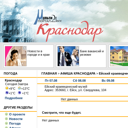
Новости в
Банк вакансий и
городе и в крае
резюме
ПОГОДА
ГЛАВНАЯ
>
АФИША КРАСНОДАРА
>
Ейский краеведче
Краснодар
Пт 07.08
Сб 08.08
Вс 09.08
Сегодня
Завтра
Ейский краеведческий музей
+9
°С
+13
°С
Адрес: 353660, г. Ейск, ул. Свердлова, 104
+1
°С
+1
°С
Подробнее
Нет данных
ДРУГИЕ РАЗДЕЛЫ
Смотрите, что еще будет.
О проекте
Новости
Нет данных
Погода