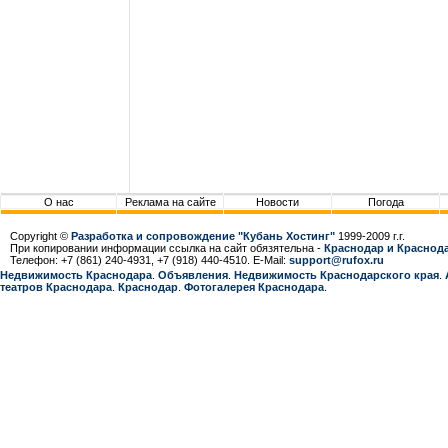
О нас
Реклама на сайте
Новости
Погода
Copyright ©
Разработка и сопровождение "Кубань Хостинг"
1999-2009 г.г.
При копировании информации ссылка на сайт обязятельна -
Краснодар и Краснода
Телефон: +7 (861) 240-4931, +7 (918) 440-4510. E-Mail:
support@rufox.ru
Недвижимость Краснодара
.
Объявления
.
Недвижимость Краснодарcкого края
.
театров Краснодара
.
Краснодар
.
Фотогалерея Краснодара
.