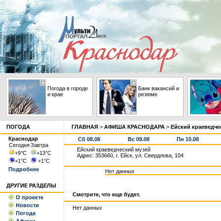
Погода в городе
Банк вакансий и
и крае
резюме
ПОГОДА
ГЛАВНАЯ
>
АФИША КРАСНОДАРА
>
Ейский краеведче
Краснодар
Сб 08.08
Вс 09.08
Пн 10.08
Сегодня
Завтра
Ейский краеведческий музей
+9
°С
+13
°С
Адрес: 353660, г. Ейск, ул. Свердлова, 104
+1
°С
+1
°С
Подробнее
Нет данных
ДРУГИЕ РАЗДЕЛЫ
Смотрите, что еще будет.
О проекте
Новости
Нет данных
Погода