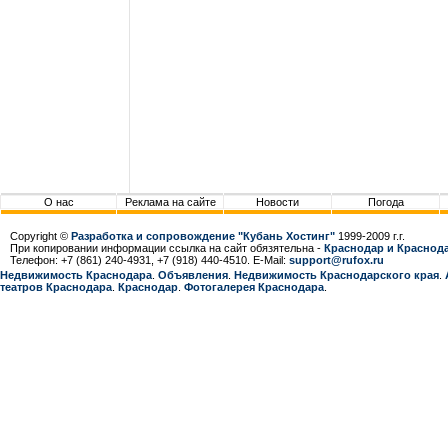
О нас
Реклама на сайте
Новости
Погода
Copyright ©
Разработка и сопровождение "Кубань Хостинг"
1999-2009 г.г.
При копировании информации ссылка на сайт обязятельна -
Краснодар и Краснода
Телефон: +7 (861) 240-4931, +7 (918) 440-4510. E-Mail:
support@rufox.ru
Недвижимость Краснодара
.
Объявления
.
Недвижимость Краснодарcкого края
.
театров Краснодара
.
Краснодар
.
Фотогалерея Краснодара
.