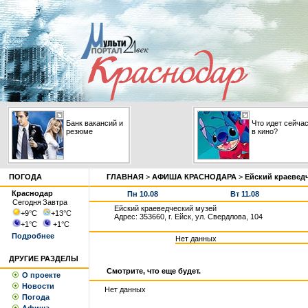
Банк вакансий и
Что идет сейча
резюме
в кино?
ПОГОДА
ГЛАВНАЯ
>
АФИША КРАСНОДАРА
>
Ейский краевед
Краснодар
Пн 10.08
Вт 11.08
Сегодня
Завтра
Ейский краеведческий музей
+9
°С
+13
°С
Адрес: 353660, г. Ейск, ул. Свердлова, 104
+1
°С
+1
°С
Подробнее
Нет данных
ДРУГИЕ РАЗДЕЛЫ
Смотрите, что еще будет.
О проекте
Новости
Нет данных
Погода