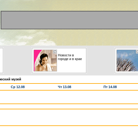
с
Новости в
городе и в крае
ческий музей
Ср 12.08
Чт 13.08
Пт 14.08