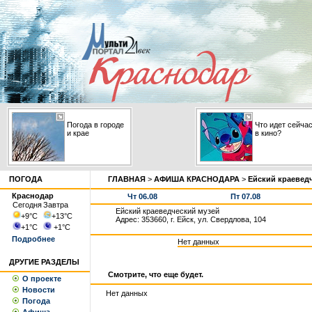
Погода в городе
Что идет сейча
и крае
в кино?
ПОГОДА
ГЛАВНАЯ
>
АФИША КРАСНОДАРА
>
Ейский краевед
Краснодар
Чт 06.08
Пт 07.08
Сегодня
Завтра
Ейский краеведческий музей
+9
°С
+13
°С
Адрес: 353660, г. Ейск, ул. Свердлова, 104
+1
°С
+1
°С
Подробнее
Нет данных
ДРУГИЕ РАЗДЕЛЫ
Смотрите, что еще будет.
О проекте
Новости
Нет данных
Погода