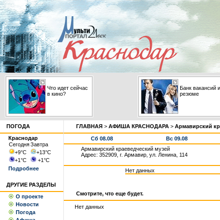
Что идет сейчас
Банк вакансий 
в кино?
резюме
ПОГОДА
ГЛАВНАЯ
>
АФИША КРАСНОДАРА
>
Армавирский кр
Краснодар
Сб 08.08
Вс 09.08
Сегодня
Завтра
Армавирский краеведческий музей
+9
°С
+13
°С
Адрес: 352909, г. Армавир, ул. Ленина, 114
+1
°С
+1
°С
Подробнее
Нет данных
ДРУГИЕ РАЗДЕЛЫ
Смотрите, что еще будет.
О проекте
Новости
Нет данных
Погода