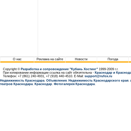
О нас
Реклама на сайте
Новости
Погода
Copyright ©
Разработка и сопровождение "Кубань Хостинг"
1999-2009 г.г.
При копировании информации ссылка на сайт обязятельна -
Краснодар и Краснода
Телефон: +7 (861) 240-4931, +7 (918) 440-4510. E-Mail:
support@rufox.ru
Недвижимость Краснодара
.
Объявления
.
Недвижимость Краснодарcкого края
.
театров Краснодара
.
Краснодар
.
Фотогалерея Краснодара
.