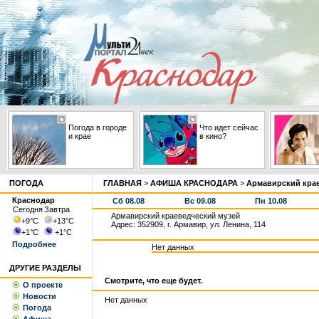
Погода в городе
Что идет сейчас
и крае
в кино?
ПОГОДА
ГЛАВНАЯ
>
АФИША КРАСНОДАРА
>
Армавирский крае
Краснодар
Сб 08.08
Вс 09.08
Пн 10.08
Сегодня
Завтра
Армавирский краеведческий музей
+9
°С
+13
°С
Адрес: 352909, г. Армавир, ул. Ленина, 114
+1
°С
+1
°С
Подробнее
Нет данных
ДРУГИЕ РАЗДЕЛЫ
Смотрите, что еще будет.
О проекте
Новости
Нет данных
Погода