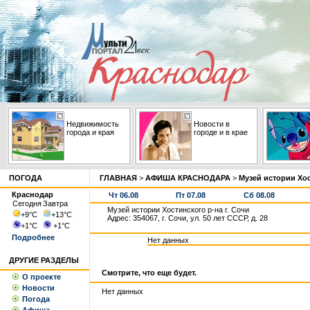
Недвижимость
Новости в
города и края
городе и в крае
ПОГОДА
ГЛАВНАЯ
>
АФИША КРАСНОДАРА
>
Музей истории Хос
Краснодар
Чт 06.08
Пт 07.08
Сб 08.08
Сегодня
Завтра
Музей истории Хостинского р-на г. Сочи
+9
°С
+13
°С
Адрес: 354067, г. Сочи, ул. 50 лет СССР, д. 28
+1
°С
+1
°С
Подробнее
Нет данных
ДРУГИЕ РАЗДЕЛЫ
Смотрите, что еще будет.
О проекте
Новости
Нет данных
Погода