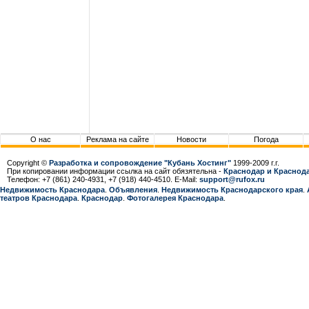
О нас
Реклама на сайте
Новости
Погода
Copyright ©
Разработка и сопровождение "Кубань Хостинг"
1999-2009 г.г.
При копировании информации ссылка на сайт обязятельна -
Краснодар и Краснода
Телефон: +7 (861) 240-4931, +7 (918) 440-4510. E-Mail:
support@rufox.ru
Недвижимость Краснодара
.
Объявления
.
Недвижимость Краснодарcкого края
.
театров Краснодара
.
Краснодар
.
Фотогалерея Краснодара
.