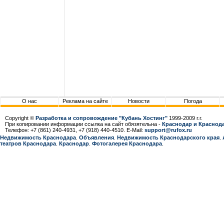
О нас
Реклама на сайте
Новости
Погода
Copyright ©
Разработка и сопровождение "Кубань Хостинг"
1999-2009 г.г.
При копировании информации ссылка на сайт обязятельна -
Краснодар и Краснода
Телефон: +7 (861) 240-4931, +7 (918) 440-4510. E-Mail:
support@rufox.ru
Недвижимость Краснодара
.
Объявления
.
Недвижимость Краснодарcкого края
.
театров Краснодара
.
Краснодар
.
Фотогалерея Краснодара
.