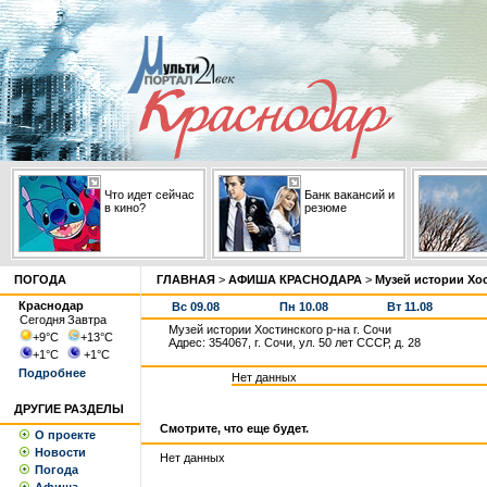
Что идет сейчас
Банк вакансий и
в кино?
резюме
ПОГОДА
ГЛАВНАЯ
>
АФИША КРАСНОДАРА
>
Музей истории Хос
Краснодар
Вс 09.08
Пн 10.08
Вт 11.08
Сегодня
Завтра
Музей истории Хостинского р-на г. Сочи
+9
°С
+13
°С
Адрес: 354067, г. Сочи, ул. 50 лет СССР, д. 28
+1
°С
+1
°С
Подробнее
Нет данных
ДРУГИЕ РАЗДЕЛЫ
Смотрите, что еще будет.
О проекте
Новости
Нет данных
Погода