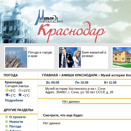
Погода в городе
Банк вакансий и
и крае
резюме
ПОГОДА
ГЛАВНАЯ
>
АФИША КРАСНОДАРА
>
Музей истории Хос
Краснодар
Вс 09.08
Пн 10.08
Вт 11.08
Сегодня
Завтра
Музей истории Хостинского р-на г. Сочи
+9
°С
+13
°С
Адрес: 354067, г. Сочи, ул. 50 лет СССР, д. 28
+1
°С
+1
°С
Подробнее
Нет данных
ДРУГИЕ РАЗДЕЛЫ
Смотрите, что еще будет.
О проекте
Новости
Нет данных
Погода