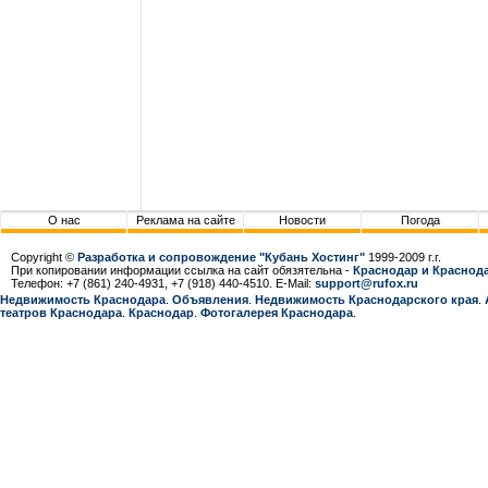
О нас
Реклама на сайте
Новости
Погода
Copyright ©
Разработка и сопровождение "Кубань Хостинг"
1999-2009 г.г.
При копировании информации ссылка на сайт обязятельна -
Краснодар и Краснода
Телефон: +7 (861) 240-4931, +7 (918) 440-4510. E-Mail:
support@rufox.ru
Недвижимость Краснодара
.
Объявления
.
Недвижимость Краснодарcкого края
.
театров Краснодара
.
Краснодар
.
Фотогалерея Краснодара
.