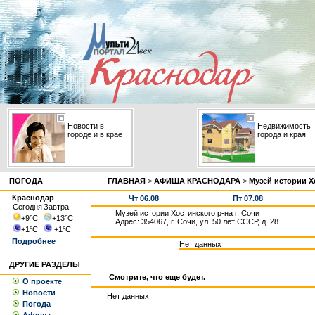
Новости в
Недвижимость
городе и в крае
города и края
ПОГОДА
ГЛАВНАЯ
>
АФИША КРАСНОДАРА
>
Музей истории Хо
Краснодар
Чт 06.08
Пт 07.08
Сегодня
Завтра
Музей истории Хостинского р-на г. Сочи
+9
°С
+13
°С
Адрес: 354067, г. Сочи, ул. 50 лет СССР, д. 28
+1
°С
+1
°С
Подробнее
Нет данных
ДРУГИЕ РАЗДЕЛЫ
Смотрите, что еще будет.
О проекте
Новости
Нет данных
Погода