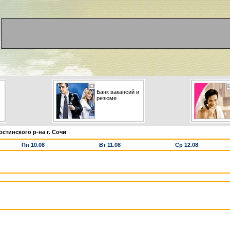
с
Банк вакансий и
резюме
стинского р-на г. Сочи
Пн 10.08
Вт 11.08
Ср 12.08