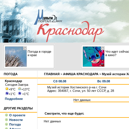
Погода в городе
Что идет сейча
и крае
в кино?
ПОГОДА
ГЛАВНАЯ
>
АФИША КРАСНОДАРА
>
Музей истории Хо
Краснодар
Сб 08.08
Вс 09.08
Сегодня
Завтра
Музей истории Хостинского р-на г. Сочи
+9
°С
+13
°С
Адрес: 354067, г. Сочи, ул. 50 лет СССР, д. 28
+1
°С
+1
°С
Подробнее
Нет данных
ДРУГИЕ РАЗДЕЛЫ
Смотрите, что еще будет.
О проекте
Новости
Нет данных
Погода