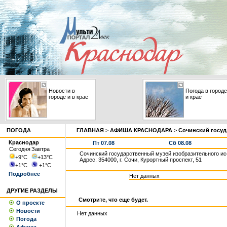
Новости в
Погода в городе
городе и в крае
и крае
ПОГОДА
ГЛАВНАЯ
>
АФИША КРАСНОДАРА
>
Сочинский госуд
Краснодар
Пт 07.08
Сб 08.08
Сегодня
Завтра
Сочинский государственный музей изобразительного ис
+9
°С
+13
°С
Адрес: 354000, г. Сочи, Курортный проспект, 51
+1
°С
+1
°С
Подробнее
Нет данных
ДРУГИЕ РАЗДЕЛЫ
Смотрите, что еще будет.
О проекте
Новости
Нет данных
Погода