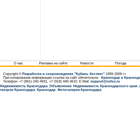
О нас
Реклама на сайте
Новости
Погода
Copyright ©
Разработка и сопровождение "Кубань Хостинг"
1999-2009 г.г.
При копировании информации ссылка на сайт обязятельна -
Краснодар и Краснода
Телефон: +7 (861) 240-4931, +7 (918) 440-4510. E-Mail:
support@rufox.ru
Недвижимость Краснодара
.
Объявления
.
Недвижимость Краснодарcкого края
.
театров Краснодара
.
Краснодар
.
Фотогалерея Краснодара
.