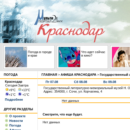
Погода в городе
Что идет сейчас
и крае
в кино?
ПОГОДА
ГЛАВНАЯ
>
АФИША КРАСНОДАРА
>
Государственный 
Краснодар
Пт 07.08
Сб 08.08
Вс 09.08
Сегодня
Завтра
Государственный литературно-мемориальный музей Н. О
+9
°С
+13
°С
Адрес: 354000, г. Сочи, ул. Корчагина, 4
+1
°С
+1
°С
Подробнее
Нет данных
ДРУГИЕ РАЗДЕЛЫ
Смотрите, что еще будет.
О проекте
Новости
Нет данных
Погода