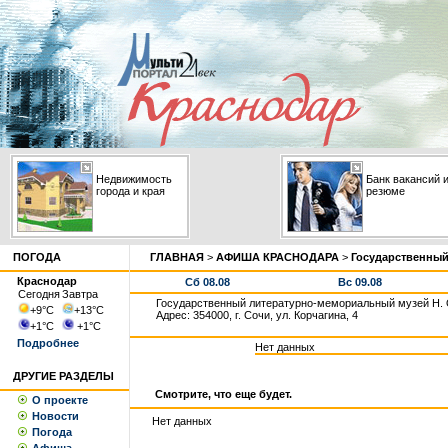
Недвижимость
Банк вакансий 
города и края
резюме
ПОГОДА
ГЛАВНАЯ
>
АФИША КРАСНОДАРА
>
Государственный
Краснодар
Сб 08.08
Вс 09.08
Сегодня
Завтра
Государственный литературно-мемориальный музей Н. 
+9
°С
+13
°С
Адрес: 354000, г. Сочи, ул. Корчагина, 4
+1
°С
+1
°С
Подробнее
Нет данных
ДРУГИЕ РАЗДЕЛЫ
Смотрите, что еще будет.
О проекте
Новости
Нет данных
Погода