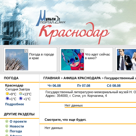
Погода в городе
Что идет сейчас
и крае
в кино?
ПОГОДА
ГЛАВНАЯ
>
АФИША КРАСНОДАРА
>
Государственный 
Краснодар
Чт 06.08
Пт 07.08
Сб 08.08
Сегодня
Завтра
Государственный литературно-мемориальный музей Н. О
+9
°С
+13
°С
Адрес: 354000, г. Сочи, ул. Корчагина, 4
+1
°С
+1
°С
Подробнее
Нет данных
ДРУГИЕ РАЗДЕЛЫ
Смотрите, что еще будет.
О проекте
Новости
Нет данных
Погода