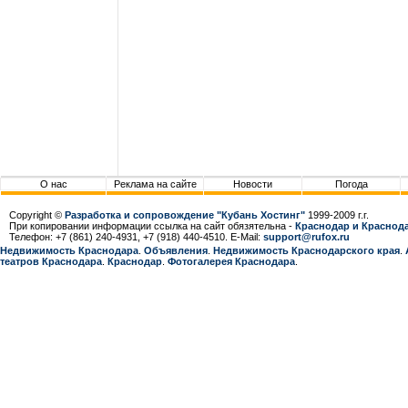
О нас
Реклама на сайте
Новости
Погода
Copyright ©
Разработка и сопровождение "Кубань Хостинг"
1999-2009 г.г.
При копировании информации ссылка на сайт обязятельна -
Краснодар и Краснода
Телефон: +7 (861) 240-4931, +7 (918) 440-4510. E-Mail:
support@rufox.ru
Недвижимость Краснодара
.
Объявления
.
Недвижимость Краснодарcкого края
.
театров Краснодара
.
Краснодар
.
Фотогалерея Краснодара
.