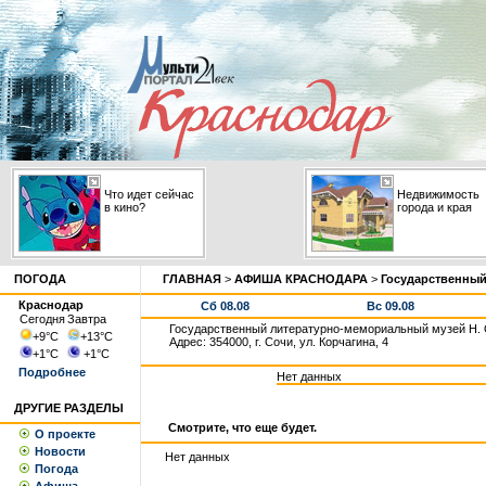
Что идет сейчас
Недвижимость
в кино?
города и края
ПОГОДА
ГЛАВНАЯ
>
АФИША КРАСНОДАРА
>
Государственный
Краснодар
Сб 08.08
Вс 09.08
Сегодня
Завтра
Государственный литературно-мемориальный музей Н. 
+9
°С
+13
°С
Адрес: 354000, г. Сочи, ул. Корчагина, 4
+1
°С
+1
°С
Подробнее
Нет данных
ДРУГИЕ РАЗДЕЛЫ
Смотрите, что еще будет.
О проекте
Новости
Нет данных
Погода