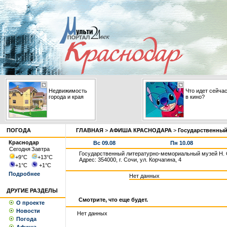
Недвижимость
Что идет сейча
города и края
в кино?
ПОГОДА
ГЛАВНАЯ
>
АФИША КРАСНОДАРА
>
Государственный
Краснодар
Вс 09.08
Пн 10.08
Сегодня
Завтра
Государственный литературно-мемориальный музей Н. 
+9
°С
+13
°С
Адрес: 354000, г. Сочи, ул. Корчагина, 4
+1
°С
+1
°С
Подробнее
Нет данных
ДРУГИЕ РАЗДЕЛЫ
Смотрите, что еще будет.
О проекте
Новости
Нет данных
Погода