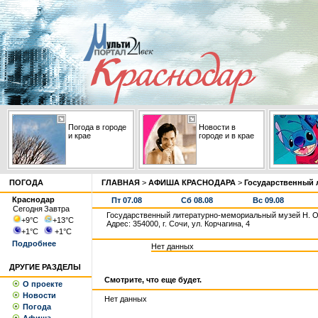
Погода в городе
Новости в
и крае
городе и в крае
ПОГОДА
ГЛАВНАЯ
>
АФИША КРАСНОДАРА
>
Государственный 
Краснодар
Пт 07.08
Сб 08.08
Вс 09.08
Сегодня
Завтра
Государственный литературно-мемориальный музей Н. О
+9
°С
+13
°С
Адрес: 354000, г. Сочи, ул. Корчагина, 4
+1
°С
+1
°С
Подробнее
Нет данных
ДРУГИЕ РАЗДЕЛЫ
Смотрите, что еще будет.
О проекте
Новости
Нет данных
Погода