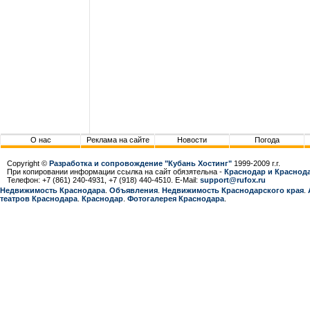
О нас
Реклама на сайте
Новости
Погода
Copyright ©
Разработка и сопровождение "Кубань Хостинг"
1999-2009 г.г.
При копировании информации ссылка на сайт обязятельна -
Краснодар и Краснода
Телефон: +7 (861) 240-4931, +7 (918) 440-4510. E-Mail:
support@rufox.ru
Недвижимость Краснодара
.
Объявления
.
Недвижимость Краснодарcкого края
.
театров Краснодара
.
Краснодар
.
Фотогалерея Краснодара
.