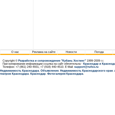
О нас
Реклама на сайте
Новости
Погода
Copyright ©
Разработка и сопровождение "Кубань Хостинг"
1999-2009 г.г.
При копировании информации ссылка на сайт обязятельна -
Краснодар и Краснода
Телефон: +7 (861) 240-4931, +7 (918) 440-4510. E-Mail:
support@rufox.ru
Недвижимость Краснодара
.
Объявления
.
Недвижимость Краснодарcкого края
.
театров Краснодара
.
Краснодар
.
Фотогалерея Краснодара
.