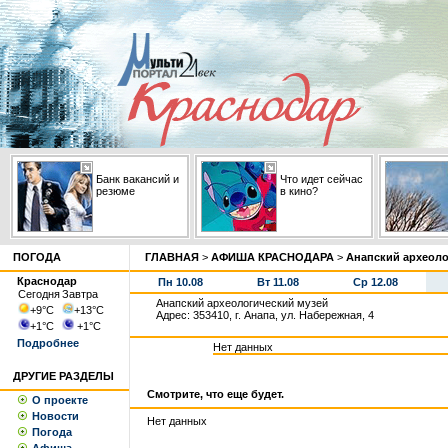
Банк вакансий и
Что идет сейчас
резюме
в кино?
ПОГОДА
ГЛАВНАЯ
>
АФИША КРАСНОДАРА
>
Анапский археоло
Краснодар
Пн 10.08
Вт 11.08
Ср 12.08
Сегодня
Завтра
Анапский археологический музей
+9
°С
+13
°С
Адрес: 353410, г. Анапа, ул. Набережная, 4
+1
°С
+1
°С
Подробнее
Нет данных
ДРУГИЕ РАЗДЕЛЫ
Смотрите, что еще будет.
О проекте
Новости
Нет данных
Погода