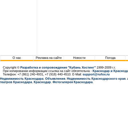
О нас
Реклама на сайте
Новости
Погода
Copyright ©
Разработка и сопровождение "Кубань Хостинг"
1999-2009 г.г.
При копировании информации ссылка на сайт обязятельна -
Краснодар и Краснода
Телефон: +7 (861) 240-4931, +7 (918) 440-4510. E-Mail:
support@rufox.ru
Недвижимость Краснодара
.
Объявления
.
Недвижимость Краснодарcкого края
.
театров Краснодара
.
Краснодар
.
Фотогалерея Краснодара
.