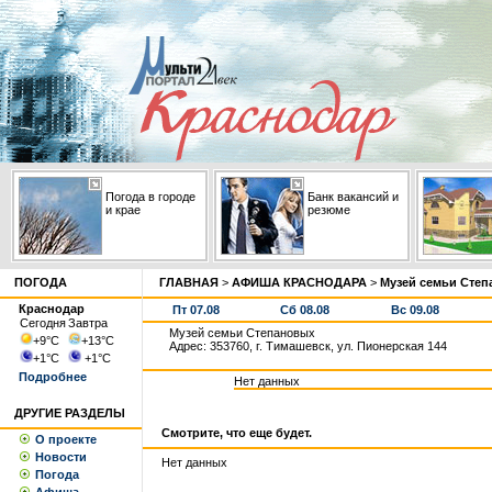
Погода в городе
Банк вакансий и
и крае
резюме
ПОГОДА
ГЛАВНАЯ
>
АФИША КРАСНОДАРА
>
Музей семьи Сте
Краснодар
Пт 07.08
Сб 08.08
Вс 09.08
Сегодня
Завтра
Музей семьи Степановых
+9
°С
+13
°С
Адрес: 353760, г. Тимашевск, ул. Пионерская 144
+1
°С
+1
°С
Подробнее
Нет данных
ДРУГИЕ РАЗДЕЛЫ
Смотрите, что еще будет.
О проекте
Новости
Нет данных
Погода