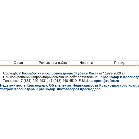
О нас
Реклама на сайте
Новости
Погода
Copyright ©
Разработка и сопровождение "Кубань Хостинг"
1999-2009 г.г.
При копировании информации ссылка на сайт обязятельна -
Краснодар и Краснода
Телефон: +7 (861) 240-4931, +7 (918) 440-4510. E-Mail:
support@rufox.ru
Недвижимость Краснодара
.
Объявления
.
Недвижимость Краснодарcкого края
.
театров Краснодара
.
Краснодар
.
Фотогалерея Краснодара
.