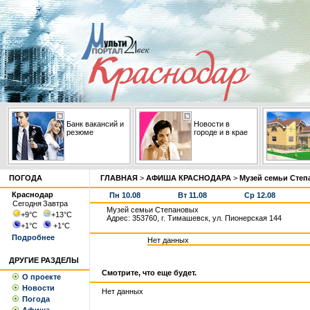
Банк вакансий и
Новости в
резюме
городе и в крае
ПОГОДА
ГЛАВНАЯ
>
АФИША КРАСНОДАРА
>
Музей семьи Сте
Краснодар
Пн 10.08
Вт 11.08
Ср 12.08
Сегодня
Завтра
Музей семьи Степановых
+9
°С
+13
°С
Адрес: 353760, г. Тимашевск, ул. Пионерская 144
+1
°С
+1
°С
Подробнее
Нет данных
ДРУГИЕ РАЗДЕЛЫ
Смотрите, что еще будет.
О проекте
Новости
Нет данных
Погода