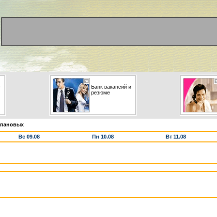
с
Банк вакансий и
резюме
епановых
Вс 09.08
Пн 10.08
Вт 11.08