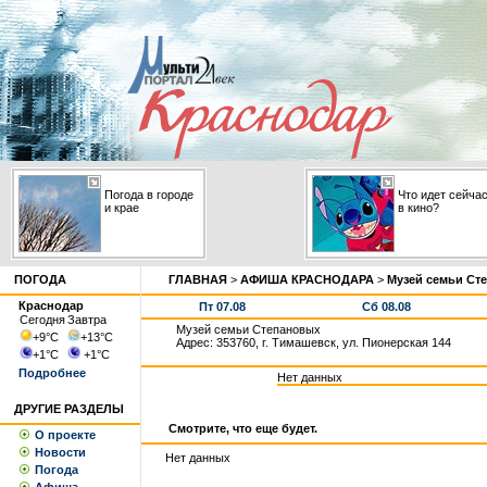
Погода в городе
Что идет сейча
и крае
в кино?
ПОГОДА
ГЛАВНАЯ
>
АФИША КРАСНОДАРА
>
Музей семьи Ст
Краснодар
Пт 07.08
Сб 08.08
Сегодня
Завтра
Музей семьи Степановых
+9
°С
+13
°С
Адрес: 353760, г. Тимашевск, ул. Пионерская 144
+1
°С
+1
°С
Подробнее
Нет данных
ДРУГИЕ РАЗДЕЛЫ
Смотрите, что еще будет.
О проекте
Новости
Нет данных
Погода