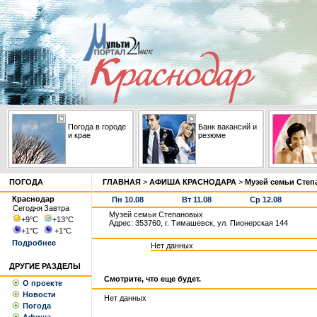
Погода в городе
Банк вакансий и
и крае
резюме
ПОГОДА
ГЛАВНАЯ
>
АФИША КРАСНОДАРА
>
Музей семьи Сте
Краснодар
Пн 10.08
Вт 11.08
Ср 12.08
Сегодня
Завтра
Музей семьи Степановых
+9
°С
+13
°С
Адрес: 353760, г. Тимашевск, ул. Пионерская 144
+1
°С
+1
°С
Подробнее
Нет данных
ДРУГИЕ РАЗДЕЛЫ
Смотрите, что еще будет.
О проекте
Новости
Нет данных
Погода