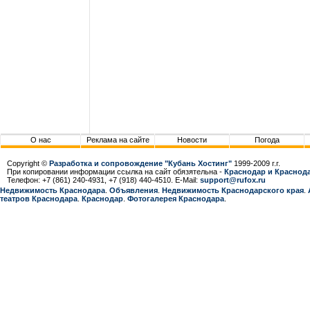
О нас
Реклама на сайте
Новости
Погода
Copyright ©
Разработка и сопровождение "Кубань Хостинг"
1999-2009 г.г.
При копировании информации ссылка на сайт обязятельна -
Краснодар и Краснода
Телефон: +7 (861) 240-4931, +7 (918) 440-4510. E-Mail:
support@rufox.ru
Недвижимость Краснодара
.
Объявления
.
Недвижимость Краснодарcкого края
.
театров Краснодара
.
Краснодар
.
Фотогалерея Краснодара
.