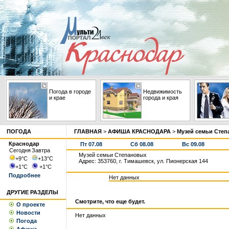
Погода в городе
Недвижимость
и крае
города и края
ПОГОДА
ГЛАВНАЯ
>
АФИША КРАСНОДАРА
>
Музей семьи Сте
Краснодар
Пт 07.08
Сб 08.08
Вс 09.08
Сегодня
Завтра
Музей семьи Степановых
+9
°С
+13
°С
Адрес: 353760, г. Тимашевск, ул. Пионерская 144
+1
°С
+1
°С
Подробнее
Нет данных
ДРУГИЕ РАЗДЕЛЫ
Смотрите, что еще будет.
О проекте
Новости
Нет данных
Погода