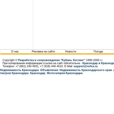
О нас
Реклама на сайте
Новости
Погода
Copyright ©
Разработка и сопровождение "Кубань Хостинг"
1999-2009 г.г.
При копировании информации ссылка на сайт обязятельна -
Краснодар и Краснода
Телефон: +7 (861) 240-4931, +7 (918) 440-4510. E-Mail:
support@rufox.ru
Недвижимость Краснодара
.
Объявления
.
Недвижимость Краснодарcкого края
.
театров Краснодара
.
Краснодар
.
Фотогалерея Краснодара
.