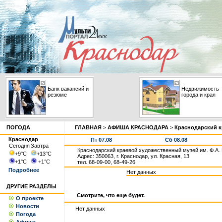
Банк вакансий и
Недвижимость
резюме
города и края
ПОГОДА
ГЛАВНАЯ
>
АФИША КРАСНОДАРА
>
Краснодарский к
Краснодар
Пт 07.08
Сб 08.08
Сегодня
Завтра
Краснодарский краевой художественный музей им. Ф.А.
+9
°С
+13
°С
Адрес: 350063, г. Краснодар, ул. Красная, 13
+1
°С
+1
°С
тел. 68-09-00, 68-49-26
Подробнее
Нет данных
ДРУГИЕ РАЗДЕЛЫ
Смотрите, что еще будет.
О проекте
Новости
Нет данных
Погода