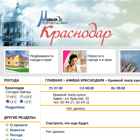
Недвижимость
Новости в
города и края
городе и в крае
ПОГОДА
ГЛАВНАЯ
>
АФИША КРАСНОДАРА
>
Краевой театр кук
Краснодар
Пт 07.08
Сб 08.08
Вс 09.08
Сегодня
Завтра
Краевой театр кукол
+9
°С
+13
°С
Адрес: ул. Красная, 31
+1
°С
+1
°С
тел. 62-44-17, 62-54-11
Подробнее
Нет данных
ДРУГИЕ РАЗДЕЛЫ
Смотрите, что еще будет.
О проекте
Новости
Нет данных
Погода