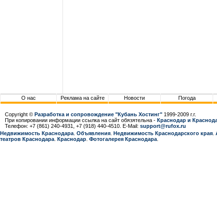
О нас
Реклама на сайте
Новости
Погода
Copyright ©
Разработка и сопровождение "Кубань Хостинг"
1999-2009 г.г.
При копировании информации ссылка на сайт обязятельна -
Краснодар и Краснода
Телефон: +7 (861) 240-4931, +7 (918) 440-4510. E-Mail:
support@rufox.ru
Недвижимость Краснодара
.
Объявления
.
Недвижимость Краснодарcкого края
.
театров Краснодара
.
Краснодар
.
Фотогалерея Краснодара
.