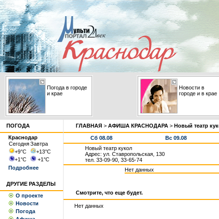
Погода в городе
Новости в
и крае
городе и в крае
ПОГОДА
ГЛАВНАЯ
>
АФИША КРАСНОДАРА
>
Новый театр ку
Краснодар
Сб 08.08
Вс 09.08
Сегодня
Завтра
Новый театр кукол
+9
°С
+13
°С
Адрес: ул. Ставропольская, 130
+1
°С
+1
°С
тел. 33-09-90, 33-65-74
Подробнее
Нет данных
ДРУГИЕ РАЗДЕЛЫ
Смотрите, что еще будет.
О проекте
Новости
Нет данных
Погода