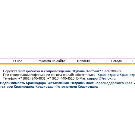
О нас
Реклама на сайте
Новости
Погода
Copyright ©
Разработка и сопровождение "Кубань Хостинг"
1999-2009 г.г.
При копировании информации ссылка на сайт обязятельна -
Краснодар и Краснода
Телефон: +7 (861) 240-4931, +7 (918) 440-4510. E-Mail:
support@rufox.ru
Недвижимость Краснодара
.
Объявления
.
Недвижимость Краснодарcкого края
.
театров Краснодара
.
Краснодар
.
Фотогалерея Краснодара
.