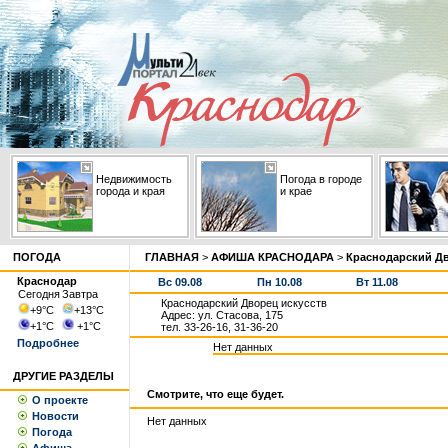
Недвижимость
Погода в городе
города и края
и крае
ПОГОДА
ГЛАВНАЯ
>
АФИША КРАСНОДАРА
>
Краснодарский Дв
Краснодар
Вс 09.08
Пн 10.08
Вт 11.08
Сегодня
Завтра
Краснодарский Дворец искусств
+9
°С
+13
°С
Адрес: ул. Стасова, 175
+1
°С
+1
°С
тел. 33-26-16, 31-36-20
Подробнее
Нет данных
ДРУГИЕ РАЗДЕЛЫ
Смотрите, что еще будет.
О проекте
Новости
Нет данных
Погода