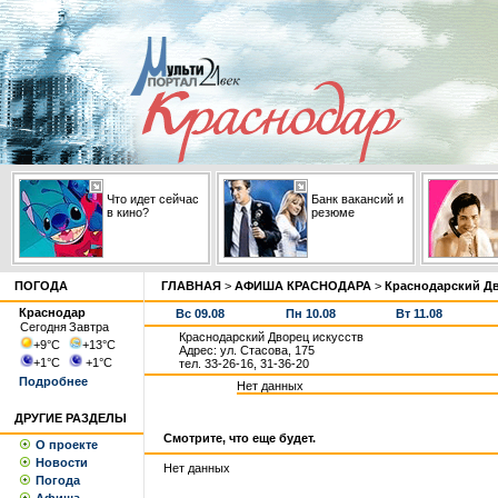
Что идет сейчас
Банк вакансий и
в кино?
резюме
ПОГОДА
ГЛАВНАЯ
>
АФИША КРАСНОДАРА
>
Краснодарский Дв
Краснодар
Вс 09.08
Пн 10.08
Вт 11.08
Сегодня
Завтра
Краснодарский Дворец искусств
+9
°С
+13
°С
Адрес: ул. Стасова, 175
+1
°С
+1
°С
тел. 33-26-16, 31-36-20
Подробнее
Нет данных
ДРУГИЕ РАЗДЕЛЫ
Смотрите, что еще будет.
О проекте
Новости
Нет данных
Погода