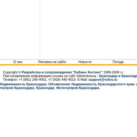
О нас
Реклама на сайте
Новости
Погода
Copyright ©
Разработка и сопровождение "Кубань Хостинг"
1999-2009 г.г.
При копировании информации ссылка на сайт обязятельна -
Краснодар и Краснода
Телефон: +7 (861) 240-4931, +7 (918) 440-4510. E-Mail:
support@rufox.ru
Недвижимость Краснодара
.
Объявления
.
Недвижимость Краснодарcкого края
.
театров Краснодара
.
Краснодар
.
Фотогалерея Краснодара
.