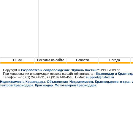
О нас
Реклама на сайте
Новости
Погода
Copyright ©
Разработка и сопровождение "Кубань Хостинг"
1999-2009 г.г.
При копировании информации ссылка на сайт обязятельна -
Краснодар и Краснода
Телефон: +7 (861) 240-4931, +7 (918) 440-4510. E-Mail:
support@rufox.ru
Недвижимость Краснодара
.
Объявления
.
Недвижимость Краснодарcкого края
.
театров Краснодара
.
Краснодар
.
Фотогалерея Краснодара
.