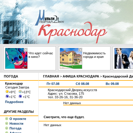
Что идет сейчас
Недвижимость
в кино?
города и края
ПОГОДА
ГЛАВНАЯ
>
АФИША КРАСНОДАРА
>
Краснодарский Дв
Краснодар
Пт 07.08
Сб 08.08
Вс 09.08
Сегодня
Завтра
Краснодарский Дворец искусств
+9
°С
+13
°С
Адрес: ул. Стасова, 175
+1
°С
+1
°С
тел. 33-26-16, 31-36-20
Подробнее
Нет данных
ДРУГИЕ РАЗДЕЛЫ
Смотрите, что еще будет.
О проекте
Новости
Нет данных
Погода