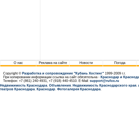
О нас
Реклама на сайте
Новости
Погода
Copyright ©
Разработка и сопровождение "Кубань Хостинг"
1999-2009 г.г.
При копировании информации ссылка на сайт обязятельна -
Краснодар и Краснода
Телефон: +7 (861) 240-4931, +7 (918) 440-4510. E-Mail:
support@rufox.ru
Недвижимость Краснодара
.
Объявления
.
Недвижимость Краснодарcкого края
.
театров Краснодара
.
Краснодар
.
Фотогалерея Краснодара
.