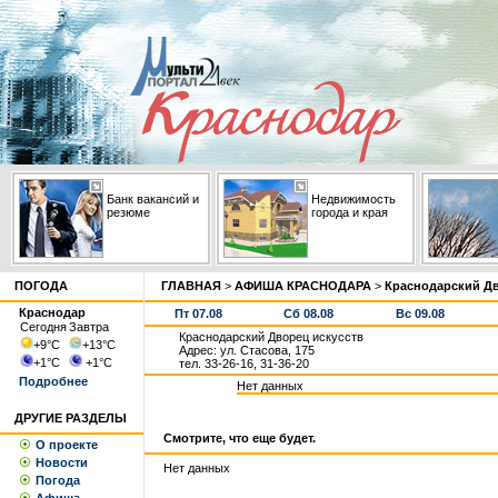
Банк вакансий и
Недвижимость
резюме
города и края
ПОГОДА
ГЛАВНАЯ
>
АФИША КРАСНОДАРА
>
Краснодарский Дв
Краснодар
Пт 07.08
Сб 08.08
Вс 09.08
Сегодня
Завтра
Краснодарский Дворец искусств
+9
°С
+13
°С
Адрес: ул. Стасова, 175
+1
°С
+1
°С
тел. 33-26-16, 31-36-20
Подробнее
Нет данных
ДРУГИЕ РАЗДЕЛЫ
Смотрите, что еще будет.
О проекте
Новости
Нет данных
Погода