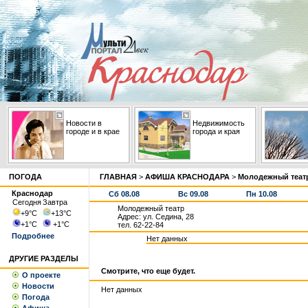
Новости в
Недвижимость
городе и в крае
города и края
ПОГОДА
ГЛАВНАЯ
>
АФИША КРАСНОДАРА
>
Молодежный теат
Краснодар
Сб 08.08
Вс 09.08
Пн 10.08
Сегодня
Завтра
Молодежный театр
+9
°С
+13
°С
Адрес: ул. Седина, 28
+1
°С
+1
°С
тел. 62-22-84
Подробнее
Нет данных
ДРУГИЕ РАЗДЕЛЫ
Смотрите, что еще будет.
О проекте
Новости
Нет данных
Погода