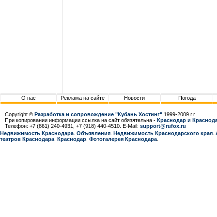
О нас
Реклама на сайте
Новости
Погода
Copyright ©
Разработка и сопровождение "Кубань Хостинг"
1999-2009 г.г.
При копировании информации ссылка на сайт обязятельна -
Краснодар и Краснода
Телефон: +7 (861) 240-4931, +7 (918) 440-4510. E-Mail:
support@rufox.ru
Недвижимость Краснодара
.
Объявления
.
Недвижимость Краснодарcкого края
.
театров Краснодара
.
Краснодар
.
Фотогалерея Краснодара
.