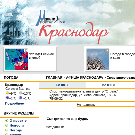
Что идет сейчас
Погода в городе
в кино?
и крае
ПОГОДА
ГЛАВНАЯ
>
АФИША КРАСНОДАРА
>
Спортивно-разв
Краснодар
Сб 08.08
Вс 09.08
Сегодня
Завтра
Спортивно-развлекательный центр "Страйк"
+9
°С
+13
°С
Адрес: Краснодар, ул. Леваневского, 185-А
+1
°С
+1
°С
75-09-32
Подробнее
Нет данных
ДРУГИЕ РАЗДЕЛЫ
Смотрите, что еще будет.
О проекте
Новости
Нет данных
Погода