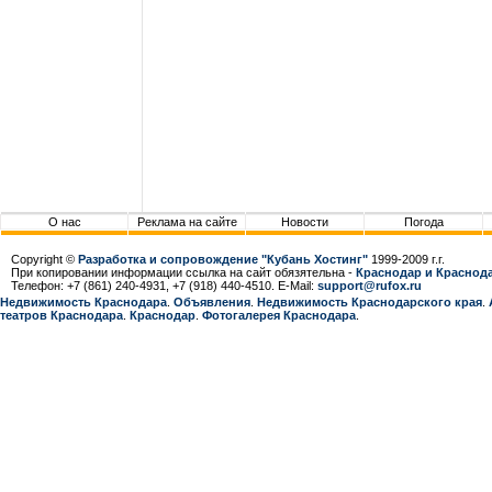
О нас
Реклама на сайте
Новости
Погода
Copyright ©
Разработка и сопровождение "Кубань Хостинг"
1999-2009 г.г.
При копировании информации ссылка на сайт обязятельна -
Краснодар и Краснода
Телефон: +7 (861) 240-4931, +7 (918) 440-4510. E-Mail:
support@rufox.ru
Недвижимость Краснодара
.
Объявления
.
Недвижимость Краснодарcкого края
.
театров Краснодара
.
Краснодар
.
Фотогалерея Краснодара
.