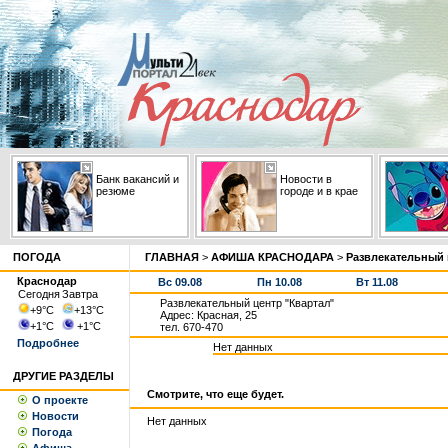
Банк вакансий и
Новости в
резюме
городе и в крае
ПОГОДА
ГЛАВНАЯ
>
АФИША КРАСНОДАРА
>
Развлекательный 
Краснодар
Вс 09.08
Пн 10.08
Вт 11.08
Сегодня
Завтра
Развлекательный центр "Квартал"
+9
°С
+13
°С
Адрес: Красная, 25
+1
°С
+1
°С
тел. 670-470
Подробнее
Нет данных
ДРУГИЕ РАЗДЕЛЫ
Смотрите, что еще будет.
О проекте
Новости
Нет данных
Погода