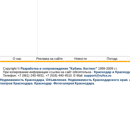
О нас
Реклама на сайте
Новости
Погода
Copyright ©
Разработка и сопровождение "Кубань Хостинг"
1999-2009 г.г.
При копировании информации ссылка на сайт обязятельна -
Краснодар и Краснода
Телефон: +7 (861) 240-4931, +7 (918) 440-4510. E-Mail:
support@rufox.ru
Недвижимость Краснодара
.
Объявления
.
Недвижимость Краснодарcкого края
.
театров Краснодара
.
Краснодар
.
Фотогалерея Краснодара
.