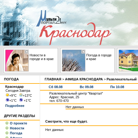
Новости в
Погода в городе
городе и в крае
и крае
ПОГОДА
ГЛАВНАЯ
>
АФИША КРАСНОДАРА
>
Развлекательный 
Краснодар
Сб 08.08
Вс 09.08
Пн 10.08
Сегодня
Завтра
Развлекательный центр "Квартал"
+9
°С
+13
°С
Адрес: Красная, 25
+1
°С
+1
°С
тел. 670-470
Подробнее
Нет данных
ДРУГИЕ РАЗДЕЛЫ
Смотрите, что еще будет.
О проекте
Новости
Нет данных
Погода