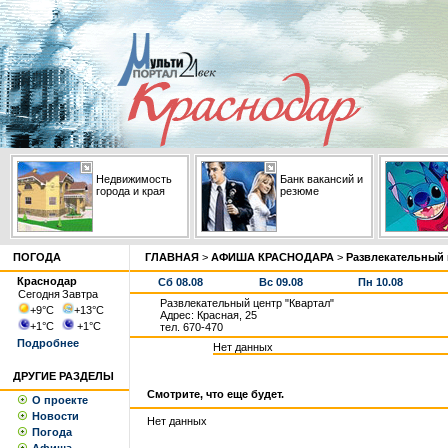
Недвижимость
Банк вакансий и
города и края
резюме
ПОГОДА
ГЛАВНАЯ
>
АФИША КРАСНОДАРА
>
Развлекательный 
Краснодар
Сб 08.08
Вс 09.08
Пн 10.08
Сегодня
Завтра
Развлекательный центр "Квартал"
+9
°С
+13
°С
Адрес: Красная, 25
+1
°С
+1
°С
тел. 670-470
Подробнее
Нет данных
ДРУГИЕ РАЗДЕЛЫ
Смотрите, что еще будет.
О проекте
Новости
Нет данных
Погода