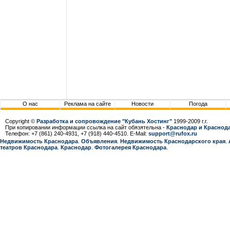
О нас
Реклама на сайте
Новости
Погода
Copyright ©
Разработка и сопровождение "Кубань Хостинг"
1999-2009 г.г.
При копировании информации ссылка на сайт обязятельна -
Краснодар и Краснода
Телефон: +7 (861) 240-4931, +7 (918) 440-4510. E-Mail:
support@rufox.ru
Недвижимость Краснодара
.
Объявления
.
Недвижимость Краснодарcкого края
.
театров Краснодара
.
Краснодар
.
Фотогалерея Краснодара
.