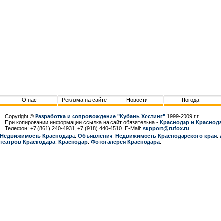
О нас
Реклама на сайте
Новости
Погода
Copyright ©
Разработка и сопровождение "Кубань Хостинг"
1999-2009 г.г.
При копировании информации ссылка на сайт обязятельна -
Краснодар и Краснода
Телефон: +7 (861) 240-4931, +7 (918) 440-4510. E-Mail:
support@rufox.ru
Недвижимость Краснодара
.
Объявления
.
Недвижимость Краснодарcкого края
.
театров Краснодара
.
Краснодар
.
Фотогалерея Краснодара
.