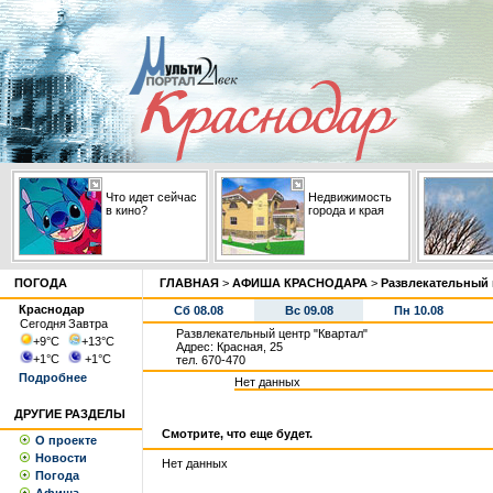
Что идет сейчас
Недвижимость
в кино?
города и края
ПОГОДА
ГЛАВНАЯ
>
АФИША КРАСНОДАРА
>
Развлекательный 
Краснодар
Сб 08.08
Вс 09.08
Пн 10.08
Сегодня
Завтра
Развлекательный центр "Квартал"
+9
°С
+13
°С
Адрес: Красная, 25
+1
°С
+1
°С
тел. 670-470
Подробнее
Нет данных
ДРУГИЕ РАЗДЕЛЫ
Смотрите, что еще будет.
О проекте
Новости
Нет данных
Погода