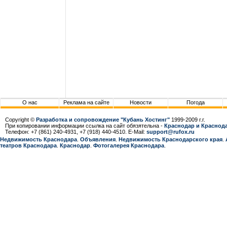
О нас
Реклама на сайте
Новости
Погода
Copyright ©
Разработка и сопровождение "Кубань Хостинг"
1999-2009 г.г.
При копировании информации ссылка на сайт обязятельна -
Краснодар и Краснода
Телефон: +7 (861) 240-4931, +7 (918) 440-4510. E-Mail:
support@rufox.ru
Недвижимость Краснодара
.
Объявления
.
Недвижимость Краснодарcкого края
.
театров Краснодара
.
Краснодар
.
Фотогалерея Краснодара
.