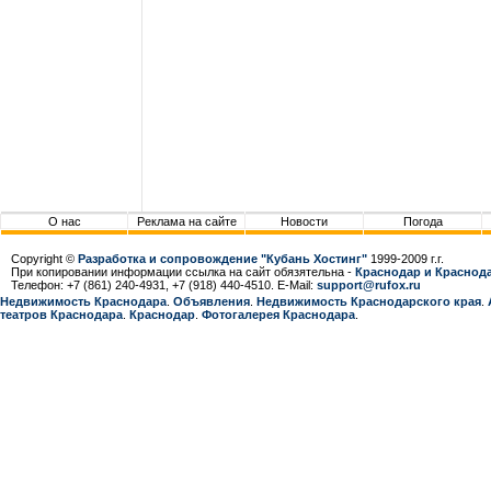
О нас
Реклама на сайте
Новости
Погода
Copyright ©
Разработка и сопровождение "Кубань Хостинг"
1999-2009 г.г.
При копировании информации ссылка на сайт обязятельна -
Краснодар и Краснода
Телефон: +7 (861) 240-4931, +7 (918) 440-4510. E-Mail:
support@rufox.ru
Недвижимость Краснодара
.
Объявления
.
Недвижимость Краснодарcкого края
.
театров Краснодара
.
Краснодар
.
Фотогалерея Краснодара
.