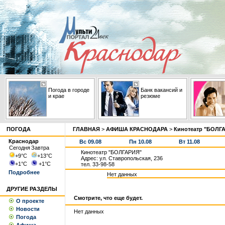
Погода в городе
Банк вакансий и
и крае
резюме
ПОГОДА
ГЛАВНАЯ
>
АФИША КРАСНОДАРА
>
Кинотеатр "БОЛГ
Краснодар
Вс 09.08
Пн 10.08
Вт 11.08
Сегодня
Завтра
Кинотеатр "БОЛГАРИЯ"
+9
°С
+13
°С
Адрес: ул. Ставропольская, 236
+1
°С
+1
°С
тел. 33-98-58
Подробнее
Нет данных
ДРУГИЕ РАЗДЕЛЫ
Смотрите, что еще будет.
О проекте
Новости
Нет данных
Погода