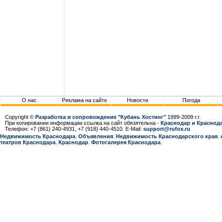
О нас
Реклама на сайте
Новости
Погода
Copyright ©
Разработка и сопровождение "Кубань Хостинг"
1999-2009 г.г.
При копировании информации ссылка на сайт обязятельна -
Краснодар и Краснода
Телефон: +7 (861) 240-4931, +7 (918) 440-4510. E-Mail:
support@rufox.ru
Недвижимость Краснодара
.
Объявления
.
Недвижимость Краснодарcкого края
.
театров Краснодара
.
Краснодар
.
Фотогалерея Краснодара
.