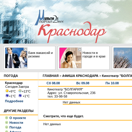
Банк вакансий и
Новости в
резюме
городе и в крае
ПОГОДА
ГЛАВНАЯ
>
АФИША КРАСНОДАРА
>
Кинотеатр "БОЛГ
Краснодар
Сб 08.08
Вс 09.08
Пн 10.08
Сегодня
Завтра
Кинотеатр "БОЛГАРИЯ"
+9
°С
+13
°С
Адрес: ул. Ставропольская, 236
+1
°С
+1
°С
тел. 33-98-58
Подробнее
Нет данных
ДРУГИЕ РАЗДЕЛЫ
Смотрите, что еще будет.
О проекте
Новости
Нет данных
Погода