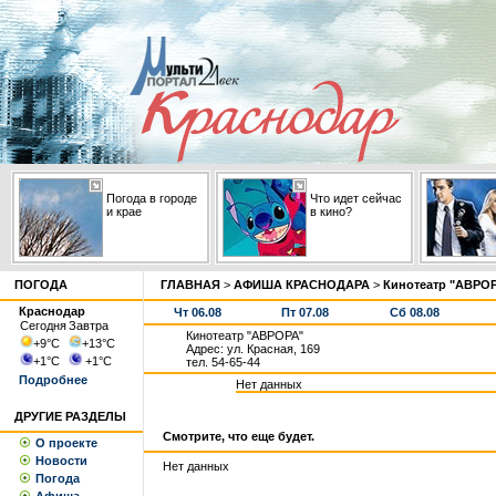
Погода в городе
Что идет сейчас
и крае
в кино?
ПОГОДА
ГЛАВНАЯ
>
АФИША КРАСНОДАРА
>
Кинотеатр "АВРО
Краснодар
Чт 06.08
Пт 07.08
Сб 08.08
Сегодня
Завтра
Кинотеатр "АВРОРА"
+9
°С
+13
°С
Адрес: ул. Красная, 169
+1
°С
+1
°С
тел. 54-65-44
Подробнее
Нет данных
ДРУГИЕ РАЗДЕЛЫ
Смотрите, что еще будет.
О проекте
Новости
Нет данных
Погода