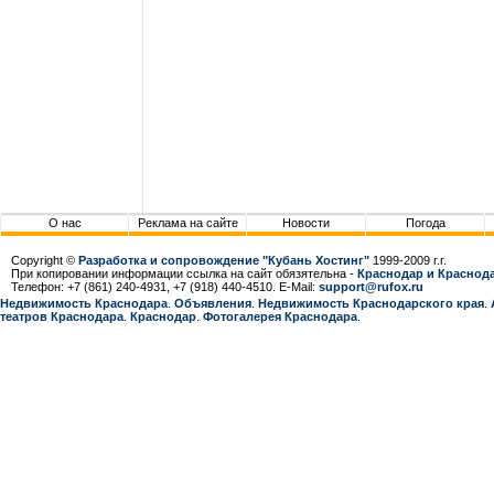
О нас
Реклама на сайте
Новости
Погода
Copyright ©
Разработка и сопровождение "Кубань Хостинг"
1999-2009 г.г.
При копировании информации ссылка на сайт обязятельна -
Краснодар и Краснода
Телефон: +7 (861) 240-4931, +7 (918) 440-4510. E-Mail:
support@rufox.ru
Недвижимость Краснодара
.
Объявления
.
Недвижимость Краснодарcкого края
.
театров Краснодара
.
Краснодар
.
Фотогалерея Краснодара
.