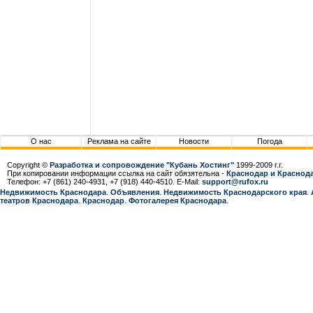
О нас
Реклама на сайте
Новости
Погода
Copyright ©
Разработка и сопровождение "Кубань Хостинг"
1999-2009 г.г.
При копировании информации ссылка на сайт обязятельна -
Краснодар и Краснода
Телефон: +7 (861) 240-4931, +7 (918) 440-4510. E-Mail:
support@rufox.ru
Недвижимость Краснодара
.
Объявления
.
Недвижимость Краснодарcкого края
.
театров Краснодара
.
Краснодар
.
Фотогалерея Краснодара
.