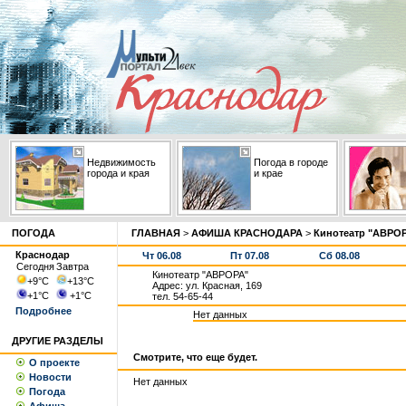
Недвижимость
Погода в городе
города и края
и крае
ПОГОДА
ГЛАВНАЯ
>
АФИША КРАСНОДАРА
>
Кинотеатр "АВРО
Краснодар
Чт 06.08
Пт 07.08
Сб 08.08
Сегодня
Завтра
Кинотеатр "АВРОРА"
+9
°С
+13
°С
Адрес: ул. Красная, 169
+1
°С
+1
°С
тел. 54-65-44
Подробнее
Нет данных
ДРУГИЕ РАЗДЕЛЫ
Смотрите, что еще будет.
О проекте
Новости
Нет данных
Погода