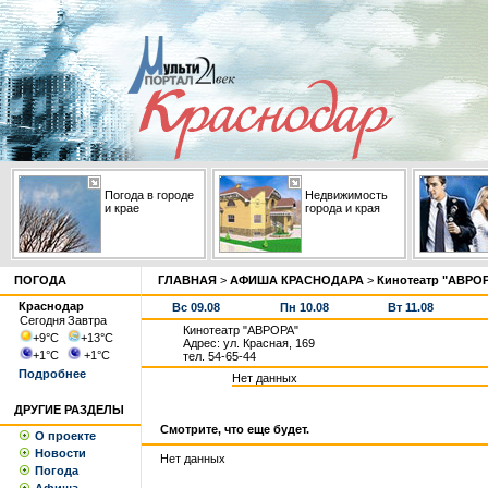
Погода в городе
Недвижимость
и крае
города и края
ПОГОДА
ГЛАВНАЯ
>
АФИША КРАСНОДАРА
>
Кинотеатр "АВРО
Краснодар
Вс 09.08
Пн 10.08
Вт 11.08
Сегодня
Завтра
Кинотеатр "АВРОРА"
+9
°С
+13
°С
Адрес: ул. Красная, 169
+1
°С
+1
°С
тел. 54-65-44
Подробнее
Нет данных
ДРУГИЕ РАЗДЕЛЫ
Смотрите, что еще будет.
О проекте
Новости
Нет данных
Погода