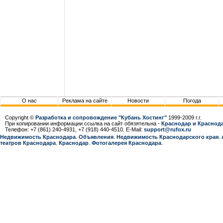
О нас
Реклама на сайте
Новости
Погода
Copyright ©
Разработка и сопровождение "Кубань Хостинг"
1999-2009 г.г.
При копировании информации ссылка на сайт обязятельна -
Краснодар и Краснода
Телефон: +7 (861) 240-4931, +7 (918) 440-4510. E-Mail:
support@rufox.ru
Недвижимость Краснодара
.
Объявления
.
Недвижимость Краснодарcкого края
.
театров Краснодара
.
Краснодар
.
Фотогалерея Краснодара
.