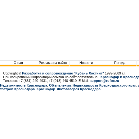
О нас
Реклама на сайте
Новости
Погода
Copyright ©
Разработка и сопровождение "Кубань Хостинг"
1999-2009 г.г.
При копировании информации ссылка на сайт обязятельна -
Краснодар и Краснода
Телефон: +7 (861) 240-4931, +7 (918) 440-4510. E-Mail:
support@rufox.ru
Недвижимость Краснодара
.
Объявления
.
Недвижимость Краснодарcкого края
.
театров Краснодара
.
Краснодар
.
Фотогалерея Краснодара
.