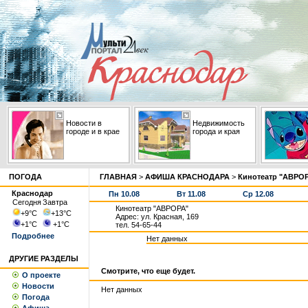
Новости в
Недвижимость
городе и в крае
города и края
ПОГОДА
ГЛАВНАЯ
>
АФИША КРАСНОДАРА
>
Кинотеатр "АВРО
Краснодар
Пн 10.08
Вт 11.08
Ср 12.08
Сегодня
Завтра
Кинотеатр "АВРОРА"
+9
°С
+13
°С
Адрес: ул. Красная, 169
+1
°С
+1
°С
тел. 54-65-44
Подробнее
Нет данных
ДРУГИЕ РАЗДЕЛЫ
Смотрите, что еще будет.
О проекте
Новости
Нет данных
Погода