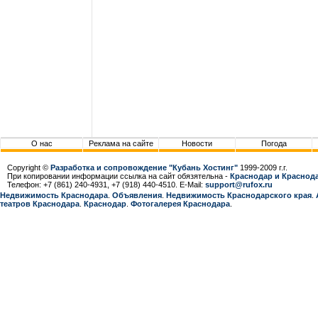
О нас
Реклама на сайте
Новости
Погода
Copyright ©
Разработка и сопровождение "Кубань Хостинг"
1999-2009 г.г.
При копировании информации ссылка на сайт обязятельна -
Краснодар и Краснода
Телефон: +7 (861) 240-4931, +7 (918) 440-4510. E-Mail:
support@rufox.ru
Недвижимость Краснодара
.
Объявления
.
Недвижимость Краснодарcкого края
.
театров Краснодара
.
Краснодар
.
Фотогалерея Краснодара
.