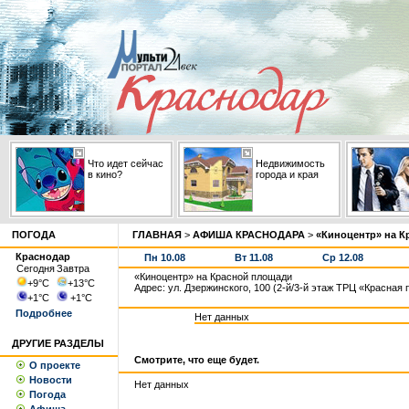
Что идет сейчас
Недвижимость
в кино?
города и края
ПОГОДА
ГЛАВНАЯ
>
АФИША КРАСНОДАРА
>
«Киноцентр» на К
Краснодар
Пн 10.08
Вт 11.08
Ср 12.08
Сегодня
Завтра
«Киноцентр» на Красной площади
+9
°С
+13
°С
Адрес: ул. Дзержинского, 100 (2-й/3-й этаж ТРЦ «Красная
+1
°С
+1
°С
Подробнее
Нет данных
ДРУГИЕ РАЗДЕЛЫ
Смотрите, что еще будет.
О проекте
Новости
Нет данных
Погода