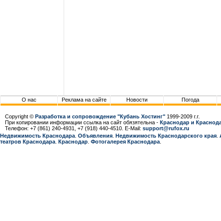
О нас
Реклама на сайте
Новости
Погода
Copyright ©
Разработка и сопровождение "Кубань Хостинг"
1999-2009 г.г.
При копировании информации ссылка на сайт обязятельна -
Краснодар и Краснода
Телефон: +7 (861) 240-4931, +7 (918) 440-4510. E-Mail:
support@rufox.ru
Недвижимость Краснодара
.
Объявления
.
Недвижимость Краснодарcкого края
.
театров Краснодара
.
Краснодар
.
Фотогалерея Краснодара
.