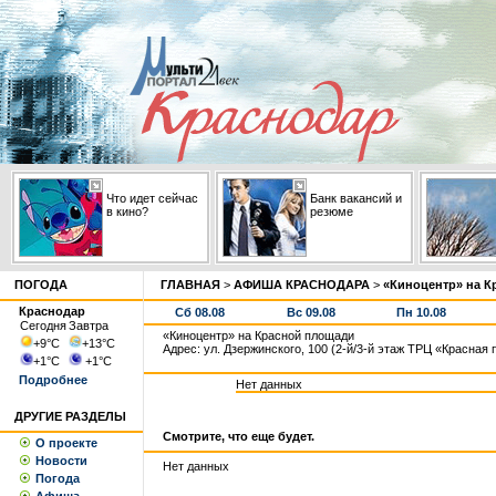
Что идет сейчас
Банк вакансий и
в кино?
резюме
ПОГОДА
ГЛАВНАЯ
>
АФИША КРАСНОДАРА
>
«Киноцентр» на К
Краснодар
Сб 08.08
Вс 09.08
Пн 10.08
Сегодня
Завтра
«Киноцентр» на Красной площади
+9
°С
+13
°С
Адрес: ул. Дзержинского, 100 (2-й/3-й этаж ТРЦ «Красная
+1
°С
+1
°С
Подробнее
Нет данных
ДРУГИЕ РАЗДЕЛЫ
Смотрите, что еще будет.
О проекте
Новости
Нет данных
Погода