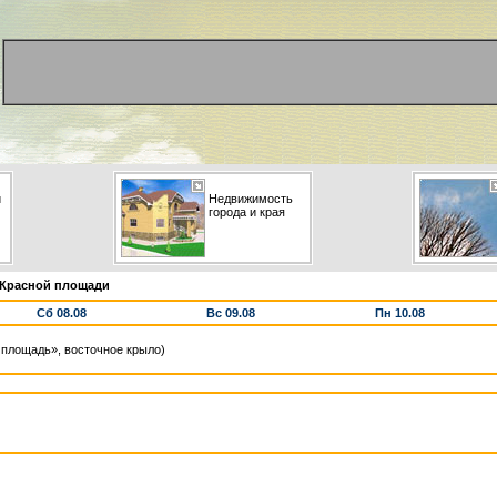
и
Недвижимость
города и края
 Красной площади
Сб 08.08
Вс 09.08
Пн 10.08
я площадь», восточное крыло)