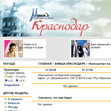
Новости в
Банк вакансий 
городе и в крае
резюме
ПОГОДА
ГЛАВНАЯ
>
АФИША КРАСНОДАРА
>
«Киноцентр» на
Краснодар
Чт 06.08
Пт 07.08
Сегодня
Завтра
«Киноцентр» на Красной площади
+9
°С
+13
°С
Адрес: ул. Дзержинского, 100 (2-й/3-й этаж ТРЦ «Красна
+1
°С
+1
°С
Подробнее
Нет данных
ДРУГИЕ РАЗДЕЛЫ
Смотрите, что еще будет.
О проекте
Новости
Нет данных
Погода