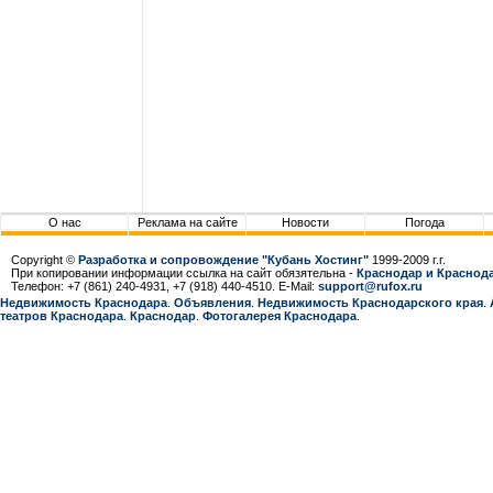
О нас
Реклама на сайте
Новости
Погода
Copyright ©
Разработка и сопровождение "Кубань Хостинг"
1999-2009 г.г.
При копировании информации ссылка на сайт обязятельна -
Краснодар и Краснода
Телефон: +7 (861) 240-4931, +7 (918) 440-4510. E-Mail:
support@rufox.ru
Недвижимость Краснодара
.
Объявления
.
Недвижимость Краснодарcкого края
.
театров Краснодара
.
Краснодар
.
Фотогалерея Краснодара
.