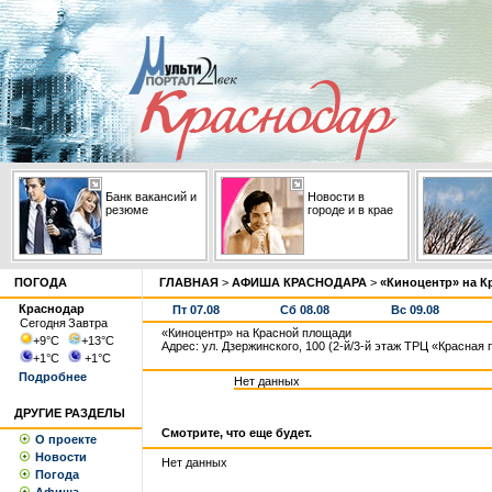
Банк вакансий и
Новости в
резюме
городе и в крае
ПОГОДА
ГЛАВНАЯ
>
АФИША КРАСНОДАРА
>
«Киноцентр» на К
Краснодар
Пт 07.08
Сб 08.08
Вс 09.08
Сегодня
Завтра
«Киноцентр» на Красной площади
+9
°С
+13
°С
Адрес: ул. Дзержинского, 100 (2-й/3-й этаж ТРЦ «Красная
+1
°С
+1
°С
Подробнее
Нет данных
ДРУГИЕ РАЗДЕЛЫ
Смотрите, что еще будет.
О проекте
Новости
Нет данных
Погода