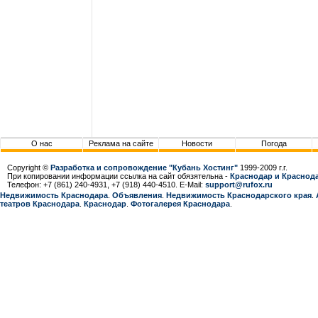
О нас
Реклама на сайте
Новости
Погода
Copyright ©
Разработка и сопровождение "Кубань Хостинг"
1999-2009 г.г.
При копировании информации ссылка на сайт обязятельна -
Краснодар и Краснода
Телефон: +7 (861) 240-4931, +7 (918) 440-4510. E-Mail:
support@rufox.ru
Недвижимость Краснодара
.
Объявления
.
Недвижимость Краснодарcкого края
.
театров Краснодара
.
Краснодар
.
Фотогалерея Краснодара
.