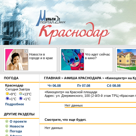
Новости в
Что идет сейчас
городе и в крае
в кино?
ПОГОДА
ГЛАВНАЯ
>
АФИША КРАСНОДАРА
>
«Киноцентр» на К
Краснодар
Чт 06.08
Пт 07.08
Сб 08.08
Сегодня
Завтра
«Киноцентр» на Красной площади
+9
°С
+13
°С
Адрес: ул. Дзержинского, 100 (2-й/3-й этаж ТРЦ «Красная
+1
°С
+1
°С
Подробнее
Нет данных
ДРУГИЕ РАЗДЕЛЫ
Смотрите, что еще будет.
О проекте
Новости
Нет данных
Погода